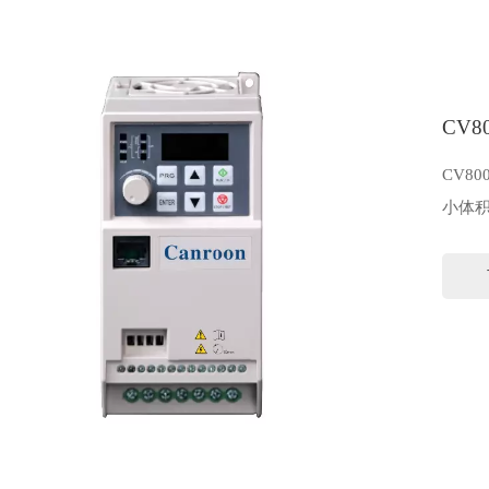
CV
CV8
小体积
你变
CV8
迷你
势，
机、
轴、