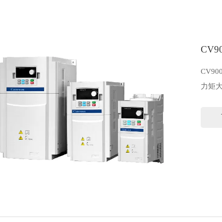
CV
CV9
力矩
技术