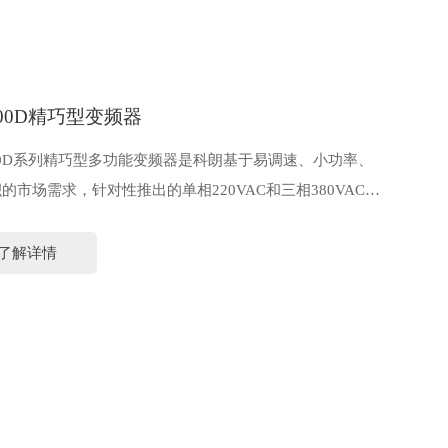
800D精巧型变频器
00D系列精巧型多功能变频器是科朗基于易调速、小功率、
的市场需求，针对性推出的单相220VAC和三相380VAC迷
频器。
00D作为一款小体积大能力的精巧型变频器产品，具有精巧
了解详情
体积、高功率密度、高EMC规格设计、高防护性能等显著优
可广泛应用于以玻璃磨边、食品灌装、陶瓷设备、医药离心
木工雕刻、自动化生产线、电子设备、物流设备、机床主
纺织等为代表的小型自动化机械。