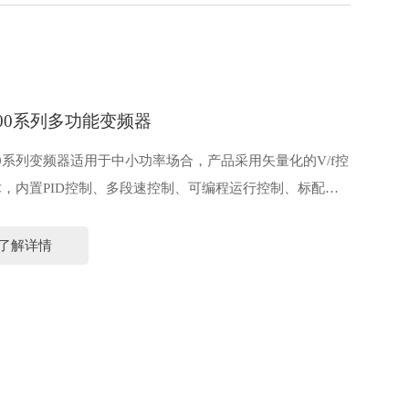
800系列多功能变频器
00系列变频器适用于中小功率场合，产品采用矢量化的V/f控
，内置PID控制、多段速控制、可编程运行控制、标配
bus通讯等，功能全面，结构小巧，可进一步减少安装空间。
了解详情