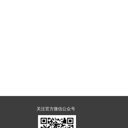
加班费或调休、年终奖、生日
加班费或调休、年终奖、生日
季度提成+年度激励
关注官方微信公众号