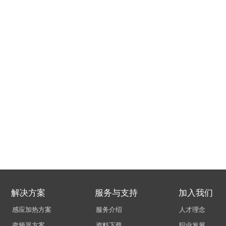
情。
岗位基本待遇：
岗位基本待遇：
五天八小时工作制、包住、五险一金、带薪年假、加班享
五天八小时工作制、包住、五险一金、带薪年假、加班享
礼物、员工旅游等。
礼物、员工旅游等。具体薪资面议。薪资=底薪+月度奖金+
立即投递简历
立即投递简历
解决方案
服务与支持
加入我们
感应加热方案
服务介绍
人才理念
变频器方案
资料下载
职业发展