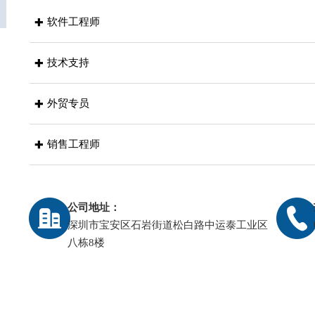
软件工程师

技术支持

任职要求：
1、软件工程、计算机、电子、电力等专业全日制本科毕业
2、熟悉C语言；
外贸专员

任职要求：
3、熟悉数字电路、模拟电路；
1、大专或以上学历，电气工程及其自动化、电力电子与电
4、嵌入式软件开发或单片机开发工作经验2年以上尤佳；
2、一年以上变频器相关行业工作经验，熟悉变频器知识及
销售工程师

任职要求：
5、有上位机开发经验优先；
3、能独立完成变频器产品相关课程的设立, 有培训经验者
1、大专及以上学历,国际贸易、商务英语类相关专业。
6、对逆变产品，如变频器、电机驱动控制研发工作有兴
4、普通话标准，口齿清楚，性格外向，善与人沟通。
2、接受应届毕业生。
任职要求：
7、认真、负责、敬业。
岗位基本待遇：
3、熟悉贸易操作流程及相关法律法规,具备贸易领域专业
公司地址：
1、大专以上学历，电气自动化、材料成型、焊接技术、金
岗位基本待遇：
每周五天八小时工作制、五险一金、带薪年假、年终奖、
4、英语听说读写水平佳,口语表达流利,能跟国外客户进行
深圳市宝安区石岩街道松白路中运泰工业区
理工科专业毕业；
每周五天八小时工作制、五险一金、带薪年假、年终奖、
八栋8楼
件和回复客户邮件。
2、对电子、电力产品、工控产品的销售有兴趣；
立即投递简历
5、具有良好的业务拓展能力和商务谈判技巧,公关意识强,
3、善于沟通及交流、有事业心和自信心，能独立处理业务
立即投递简历
精神和独立处事能力,勇于开拓和创新。
4、对销售及市场开发有浓厚兴趣，有意从事电气产品销售
6、工作踏实积极主动,能吃苦耐劳,处理问题细致耐心,具有
5、从事电源类UPS、变频产品、焊接、开关电源类销售经