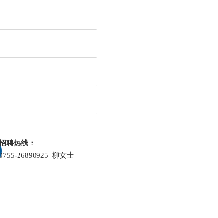
；
力拖动等相关专业；
原理；
优先；
趣。
知识。
招聘热线：
属材料工程、电力电子等相关
员工旅游等。具体薪资面议。
日常交流,能用英语顺畅书写邮
0755-26890925 柳女士
员工旅游等。具体薪资面议。
具有较强的事业心、团队合作
事宜；
者；
良好沟通及学习能力,诚实热
验优先。