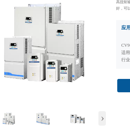
高扭矩
好，可
应
CV
适用
行
›