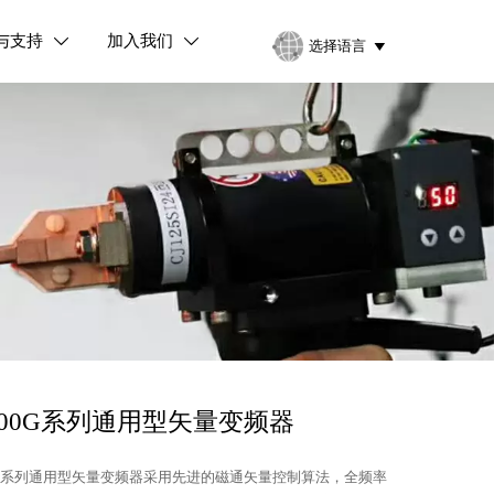
与支持
加入我们


选择语言

900G系列通用型矢量变频器
00G系列通用型矢量变频器采用先进的磁通矢量控制算法，全频率