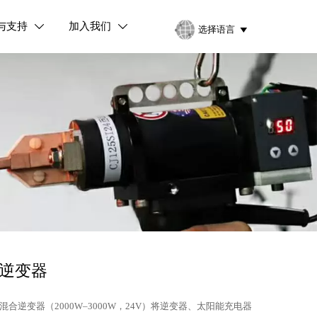
与支持
加入我们


选择语言

逆变器
oon混合逆变器（2000W–3000W，24V）将逆变器、太阳能充电器