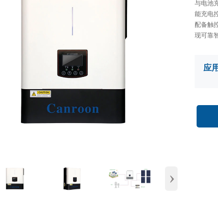
与电池
能充电
配备触
现可靠
应
›