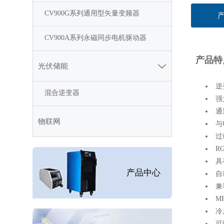
CV900G系列通用型矢量变频器
CV900A系列永磁同步电机驱动器
产品特
光伏储能

逆
混合逆变器
强
通
物联网
与
过
R
具
产品中心
自
兼
M
冷
可