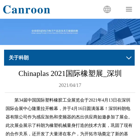


关于科朗

Chinaplas 2021国际橡塑展_深圳
2021/04/17
第
34
届
中国国际塑料橡胶工业展览会于
2021年4
月
1
3
日在
深圳
国际会展中心隆重拉开帷幕，并于
4月16日
圆满落幕！深圳
科朗电
器
有限公司
作为感应加热和变频器的杰出供应商
如邀参加
了
展会
。
此次展会展示了科朗为橡塑机械量身打造的技术方案，巩固了现有
的合作关系，还开发了大量潜在客户，为开拓市场奠定了新的基