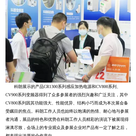
科朗展示的产品
CR1300系列感应加热电源和CV800系列、
CV900系列变频器
得到了
众多
参展者的强烈兴趣和广泛关注
，其中
CV800系列因其功能强大、性能优异、结构小巧而成为本次展会备
受瞩目的焦点。
科朗
工作人员也始终以饱满的热情、耐心地与参展
者沟通，展品的特色和优势在
科朗
工作人员精彩的演说
下
被展现得
淋漓尽致，会场上的专业观众及参展企业对产品有一定了解之后，
都表现出浓厚的合作意向。