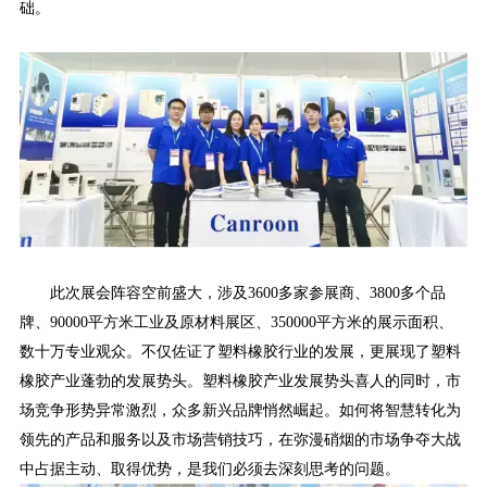
础。
此
次展会阵容空前
盛
大，
涉及
3600多
家
参
展商、
3800多
个品
牌、
90000平方米工业及原材料展区
、
350
000平
方
米的展示面积
、
数
十
万专业观众
。
不仅佐证了
塑料橡胶行业
的发展，更展现了
塑料
橡胶
产业蓬勃的发展势头。
塑料橡胶
产业发展势头喜人的同时，市
场竞争形势异常激烈，众多新兴品牌悄然崛起。如何
将智慧转化为
领先的产品和服务以
及市场营销技巧，在弥漫硝烟的市场争夺大战
中占据主动、取得优势，
是我们
必须去深刻思考的问题。