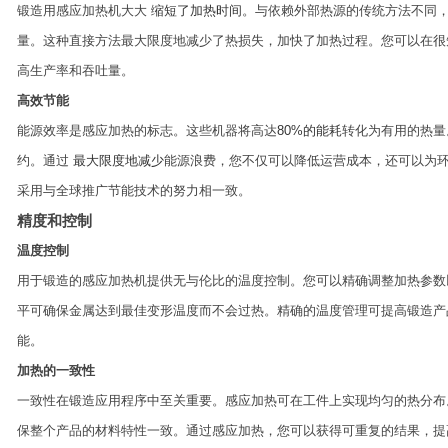
锻造用感应加热机大大
缩短了加热时间
。与依赖外部热源的传统方法不同
量。这种直接方法最大限度地减少了热损失，加快了加热过程。您可以在很
高生产率和吞吐量。
高效节能
能源效率是感应加热的标志。这些机器将高达
80%的能耗
转化为有用的热量
约。通过
最大限度地减少
能源浪费，您不仅可以降低运营成本，还可以为
采用与全球推广节能技术的努力相一致。
精度和控制
温度控制
用于锻造的感应加热机提供无与伦比的温度控制。您可以精确调整加热参数
平可确保金属达到最佳变形温度而不会过热。精确的温度管理可提高锻造产
能。
加热的一致性
一致性在锻造应用程序中至关重要。感应加热可在工件上实现均匀的热分布
保整个产品的材料特性一致。通过感应加热，您可以获得可重复的结果，提