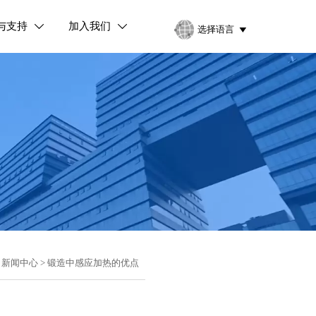
与支持
加入我们


选择语言

>
新闻中心
>
锻造中感应加热的优点