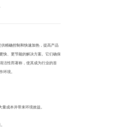
点
提供
精确控制和快速加热
，提高产品
更快、更节能
的解决方案。它们确保
清洁性而著称，使其成为行业的首
作环境。
省大量成本并带来环境效益。
果。