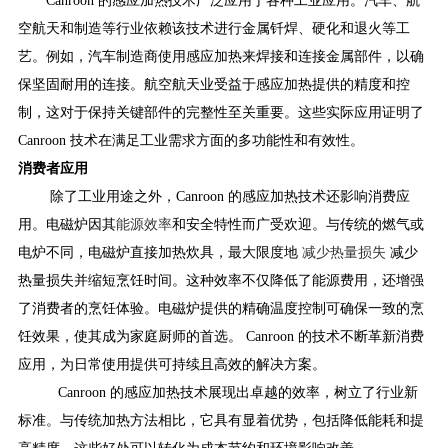
Canroon 的感应加热技术广泛应用于各种工业应用。汽车、航
空航天和制造等行业依赖该技术进行金属钎焊、硬化和退火等工
艺。例如，汽车制造商使用感应加热来焊接和连接金属部件，以确
保坚固耐用的连接。航空航天业受益于感应加热提供的精度和控
制，这对于保持关键部件的完整性至关重要。这些实际应用证明了
Canroon 技术在满足工业需求方面的多功能性和有效性。
消费者应用
除了工业用途之外，Canroon 的感应加热技术还影响消费应
用。电磁炉因其
能源效率
和安全特性而广受欢迎。与传统的燃气或
电炉不同，电磁炉直接加热炊具，最大限度地
减少热量损失
减少
热量损失并缩短烹饪时间。这种效率不仅降低了能源费用，还增强
了消费者的烹饪体验。电磁炉提供的精确温度控制可确保一致的烹
饪效果，使其成为家庭厨师的首选。 Canroon 的技术不断革新消费
应用，为日常使用提供可持续且高效的解决方案。
Canroon 的感应加热技术展现出卓越的效率，树立了行业新
标准。与传统加热方法相比，它具有显着优势，包括降低能耗和提